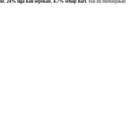
ne
,
24% tiga kali sepekan
,
4.7% setiap hari
. Hal ini menunjukan