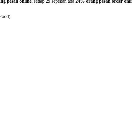
ng pesan online
, setiap 2x sepekan ada
24% orang pesan order onli
Food)