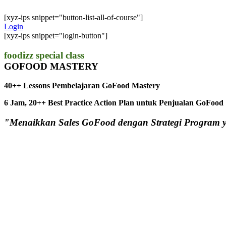
[xyz-ips snippet="button-list-all-of-course"]
Login
[xyz-ips snippet="login-button"]
foodizz special class
GOFOOD MASTERY
40++ Lessons Pembelajaran GoFood Mastery
6 Jam, 20++ Best Practice Action Plan untuk Penjualan GoFood
"Menaikkan Sales GoFood dengan Strategi Program yan