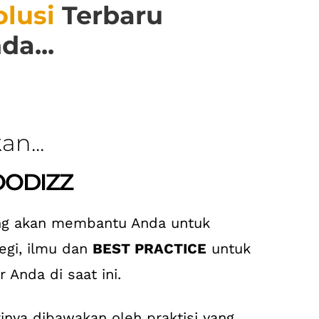
olusi
Terbaru
a...
n...
OODIZZ
yang akan membantu Anda untuk
egi, ilmu dan
BEST PRACTICE
untuk
 Anda di saat ini.
rinya dibawakan oleh praktisi yang