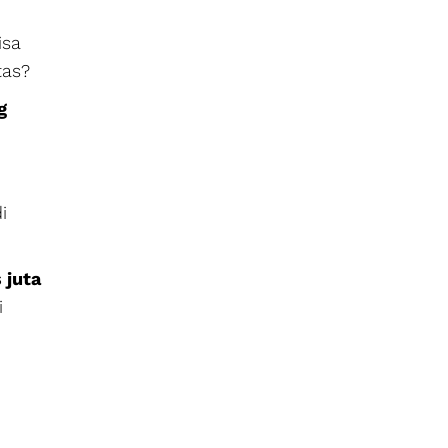
isa
tas?
g
i
 juta
i