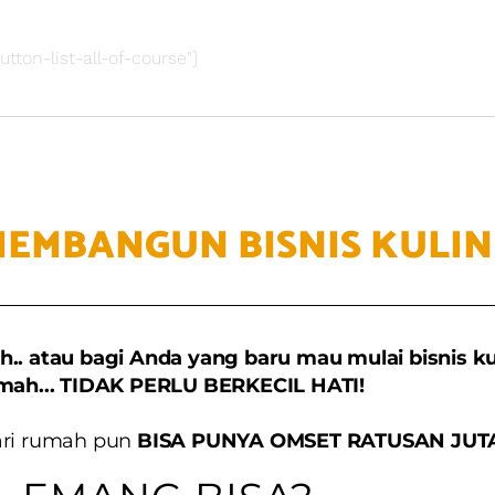
utton-list-all-of-course"]
MEMBANGUN BISNIS KULI
h.. atau bagi Anda yang baru mau mulai bisnis ku
mah... TIDAK PERLU BERKECIL HATI!
dari rumah pun
BISA PUNYA OMSET RATUSAN JUT