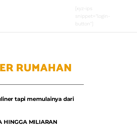
[xyz-ips
snippet="login-
button"]
NER RUMAHAN
liner tapi memulainya dari
A HINGGA MILIARAN