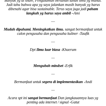
Banyak yg di share, Pengalaman bertahun tahun ilmu yg mahal.
Jadi tahu bahwa apa yg saya jalankan masih banyak yg harus
dibenahi agar bisa sustainable. Terus saya juga jadi
paham
langkah yg harus saya ambil –
Ami
—
Mudah dipahami. Meningkatkan ilmu.
sangat bermanfaat untuk
calon pengusaha dan pengusaha kuliner -Taufik
—
Dpt
Ilmu luar biasa
-Khaerum
—
Mengubah mindset
-Erfik
—
Bermanfaat untuk
segera di implementasikan
-Andi
—
Acara spt ini
sangat bermanfaat
Dan jangkauannya luas yg
penting ada internet / signal -Gatut