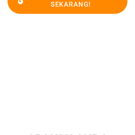
SEKARANG!
WOW Factor Adalah
Serangkaian Atribut Yang
Dimiliki Oleh Produk
Dan/atau Keseluruhan
Pengalaman Berkuliner Yang
Membuatnya Menjadi Unik
Dan Tak Terlupakan.