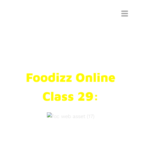
Produk Kuliner LAKU KERAS
Karena Wow Factor?
Foodizz Online
Class 29:
Pelajari faktor-faktor produk