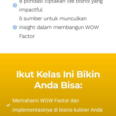
8 pondasi ciptakan ide bisnis yang
impactful
5 sumber untuk munculkan
insight dalam membangun WOW
Factor
Ikut Kelas Ini Bikin
Anda Bisa:
Memahami WOW Factor dan
implementasinya di bisnis kuliner Anda