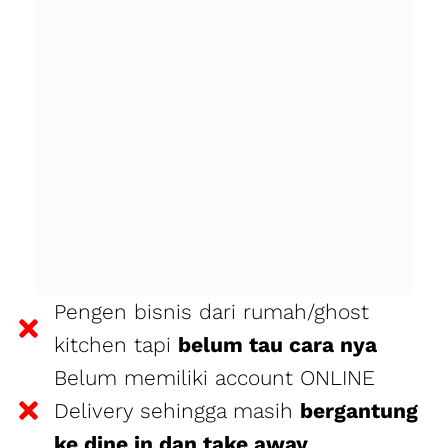
Pengen bisnis dari rumah/ghost
kitchen tapi
belum tau cara nya
Belum memiliki account ONLINE
Delivery sehingga masih
bergantung
ke dine in dan take away
Persaingan online delivery
semakin
ketat
Sudah ikut promo dan perang harga,
tapi
sales masih segitu-gitu aja
Ikut promo online delivery tapi
malah