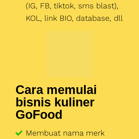
Cara memulai
bisnis kuliner
GoFood
Membuat nama merk
Menentukan Lokasi
Membuat Design dan
Content yang bagus
Konsep jualan (sistem
order, SOP Produksi,