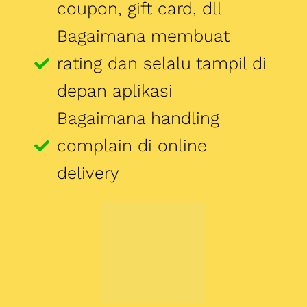
complain di online
delivery
Data insight dari
GoFood dan cara
menaikan sales
Cara mendaftar Gofood