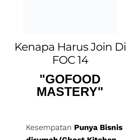
FOC 14
"GOFOOD
MASTERY"
Kesempatan
Punya Bisnis
dirumah/Ghost Kitchen
karena akan belajar
langsung dengan praktisi
bisnis kuliner dan Tim
GoFoodnya langsung