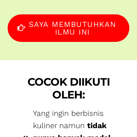
COCOK DIIKUTI
OLEH:
Yang ingin berbisnis
kuliner namun
tidak
punya banyak modal
dan belum tau model
bisnis yang sesuai
Yang mau
memiliki
bisnis ghost kitchen