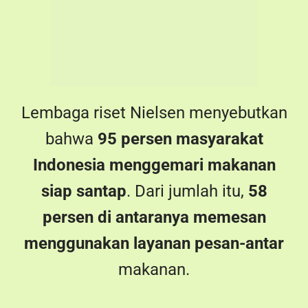
bahwa
95 persen masyarakat
Indonesia menggemari makanan
siap santap
. Dari jumlah itu,
58
persen di antaranya memesan
menggunakan layanan pesan-antar
makanan.
IDN Times melakukan riset, bahwa
1x dalam sepekan ada
47,3% orang
pesan online
, setiap 2x sepekan ada
24% orang pesan order online
,
24%
tiga kali sepekan
,
4.7% setiap hari
.