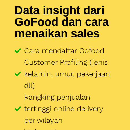
Customer Profiling (jenis
kelamin, umur, pekerjaan,
dll)
Rangking penjualan
tertinggi online delivery
per wilayah
Varians Harga yang
diminati konsumen online
delivery (per wilayah)
Optimasi merchant page
Strategy dari : rules rating