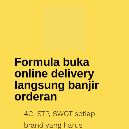
Formula buka
online delivery
langsung banjir
orderan
4C, STP, SWOT setiap
brand yang harus
dibangun di online
delivery
Strategi Memilih dan
meriset menu/product