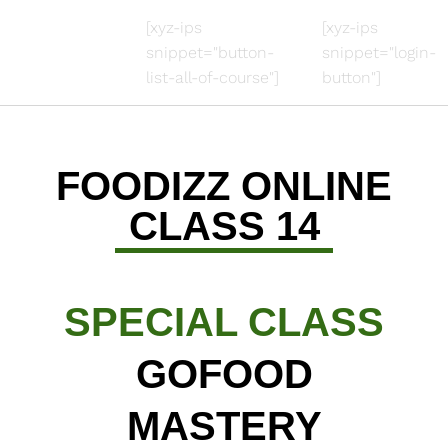
[xyz-ips
[xyz-ips
snippet="button-
snippet="login-
list-all-of-course"]
button"]
FOODIZZ ONLINE
CLASS 14
SPECIAL CLASS
GOFOOD
MASTERY