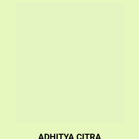
ADHITYA CITRA
Founder Dapur GG
Pelaku bisnis Ghost
Kitchen dengan omset
terbesar dari Online