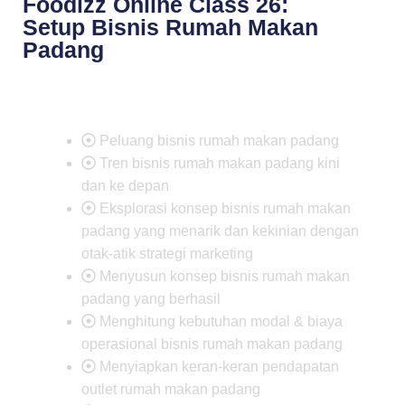
Foodizz Online Class 26:
Setup Bisnis Rumah Makan
Padang
Peluang bisnis rumah makan padang
Tren bisnis rumah makan padang kini
dan ke depan
Eksplorasi konsep bisnis rumah makan
padang yang menarik dan kekinian dengan
otak-atik strategi marketing
Menyusun konsep bisnis rumah makan
padang yang berhasil
Menghitung kebutuhan modal & biaya
operasional bisnis rumah makan padang
Menyiapkan keran-keran pendapatan
outlet rumah makan padang