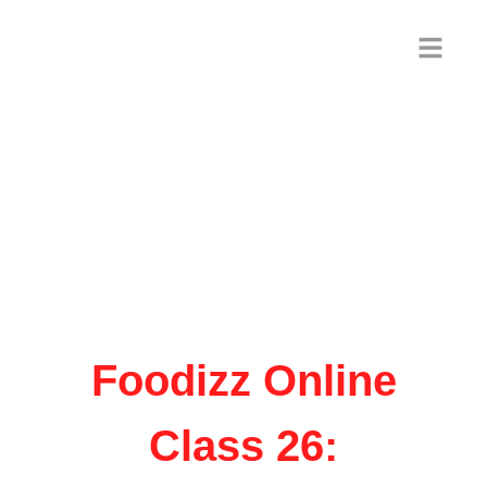
Ada lebih dari 20.000 outlet rumah
makan Padang di Jakarta!!
Membuktikan Potensi RM Padang
sangat besar. Apakah Anda
Selanjutnya?
Foodizz Online
Class 26: