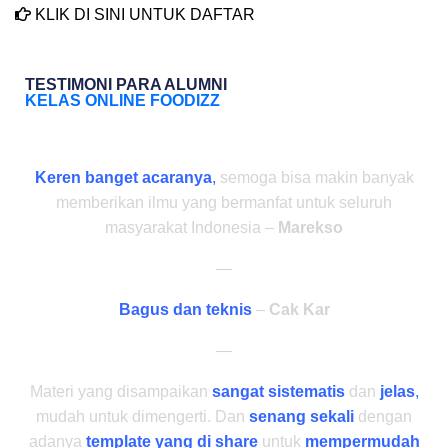
KLIK DI SINI UNTUK DAFTAR
TESTIMONI PARA ALUMNI
KELAS ONLINE FOODIZZ
Keren banget acaranya
,
semoga bisa makin banyak
memberikan ilmu yang bermanfat untuk seluruh
masyarakat Indonesia –
Marekso
—
Bagus dan teknis
–
Cak Kar
—
Materi yang disampaikan
sangat sistematis
dan
jelas
,
mudah untuk dimengerti. Dan
senang sekali
dengan
adanya
template yang di share
untuk
mempermudah