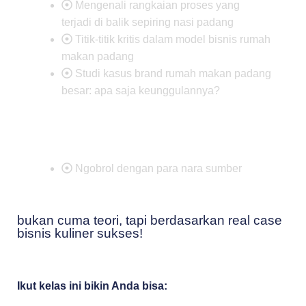
Mengenali rangkaian proses yang
terjadi di balik sepiring nasi padang
Titik-titik kritis dalam model bisnis rumah
makan padang
Studi kasus brand rumah makan padang
besar: apa saja keunggulannya?
Ngobrol dengan para nara sumber
bukan cuma teori, tapi berdasarkan real case
bisnis kuliner sukses!
Ikut kelas ini bikin Anda bisa: