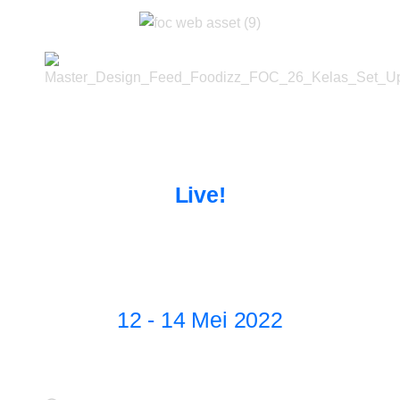
Belajar cara membangun bisnis kuliner
Rumah Makan Padang
Live!
Workshop DETAIL Online
selama 3 hari via Zoom Total 6
Jam Penuh!
12 - 14 Mei 2022
18.30 - 20.30 WIB