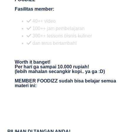
Fasilitas member:
40++ video
100++ jam pembelajaran
300++ lessons bisnis kuliner
dan terus bertambah!
Worth it banget!
Per hari ga sampai 10.000 rupiah!
(lebih mahalan secangkir kopi.. ya ga :D)
MEMBER FOODIZZ sudah bisa belajar semua
materi ini:
PILIHAN DI TANGAN ANDA!