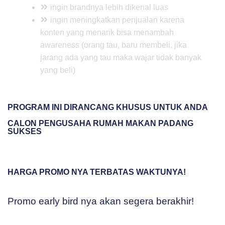
ingin brandnya lebih dikenal luas
ingin meningkatkan penjualan karena
konten yang menarik bisa menambah
awareness (orang tau, baru membeli, jika
jarang ada yang tau maka wajar tidak banyak
yang beli)
PROGRAM INI DIRANCANG KHUSUS UNTUK ANDA
CALON PENGUSAHA RUMAH MAKAN PADANG
SUKSES
HARGA PROMO NYA TERBATAS WAKTUNYA!
Promo early bird nya akan segera berakhir!