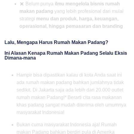
Belum punya
ilmu mengelola bisnis rumah
makan padang
yang lebih profesional dari mulai
strategi
menu dan produk, harga, keuangan,
operasional, hingga pemasaran dan branding
Lalu, Mengapa Harus Rumah Makan Padang?
Ini Alasan Kenapa Rumah Makan Padang Selalu Eksis
Dimana-mana
Hampir bisa dipastikan kalau di kota Anda saat ini
ada rumah makan padang bahkan jumlahnya tidak
sedikit. Di Jakarta saja ada lebih dari 20.000 outlet
rumah makan Padang!* Berarti cita rasa makanan
khas padang sangat mudah diterima oleh umumnya
masyarakat Indonesia!
Bukan cuma masyarakat Indonesia aja! Rumah
makan Padang bahkan berdiri pula di Amerika