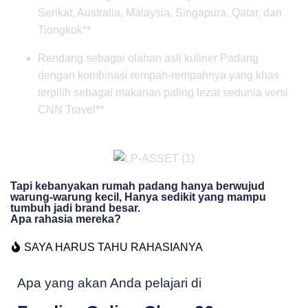
Serikat, Australia, Malaysia, Singapura, Qatar, dan
Tiongkok**
Rendang sebagai olahan asli kuliner Padang
dengan kombinasi rempah-rempahnya yang khas
terpilih sebagai makanan paling lezat sedunia versi
CNN Travel**
Tapi kebanyakan rumah padang hanya berwujud
warung-warung kecil, Hanya sedikit yang mampu
tumbuh jadi brand besar.
Apa rahasia mereka?
SAYA HARUS TAHU RAHASIANYA
Apa yang akan Anda pelajari di