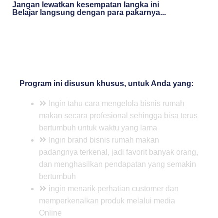
Jangan lewatkan kesempatan langka ini
Belajar langsung dengan para pakarnya...
Program ini disusun khusus, untuk Anda yang:
Ingin tahu cara mengelola bisnis rumah
makan secara profesional sehingga bisa terus
bertumbuh untuk waktu yang lama
Ingin brand bisnis rumah makan
padangnya terkenal, jadi favorit banyak orang,
dan menghasilkan pendapatan yang semakin
bertumbuh
ingin menarik perhatian customer dan
memperkenalkan produk melalui media
Online