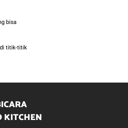
ng bisa
itik-titik
BICARA
 KITCHEN