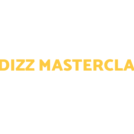
RATUSAN ORANG
ELAH MENGIKUTI WORKSHOP I
DIZZ MASTERCLAS
OPERASIONAL &
YANG EFEKTIF