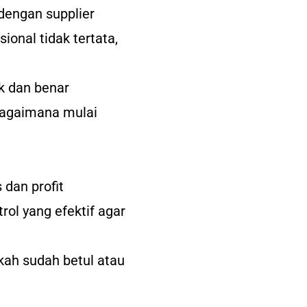
engan supplier
onal tidak tertata,
k dan benar
bagaimana mulai
dan profit
ol yang efektif agar
kah sudah betul atau