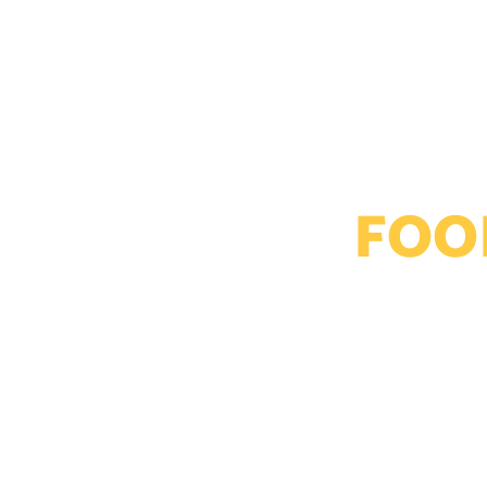
T
FOO
MENJALANKAN 