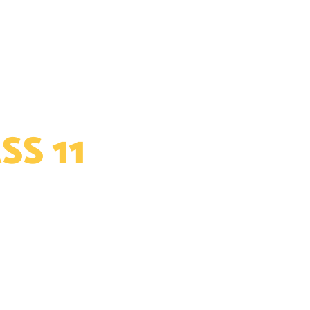
NI
S 11
 SUPPLY CHAIN