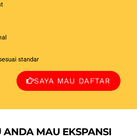
at
mal
sesuai standar
SAYA MAU DAFTAR
U ANDA MAU EKSPANSI