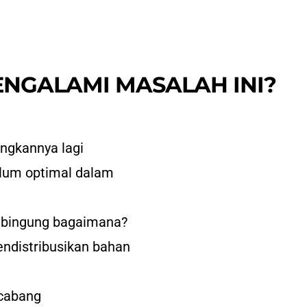
NGALAMI MASALAH INI?
ngkannya lagi
elum optimal dalam
pi bingung bagaimana?
endistribusikan bahan
 cabang