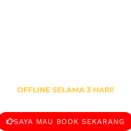
P BISNIS "REST
KITCHEN"
r System, Obtain Cost Efficiency & O
Operation Management
OFFLINE SELAMA 3 HARI!
(25 - 27 NOVEMBER 2021)
SAYA MAU BOOK SEKARANG