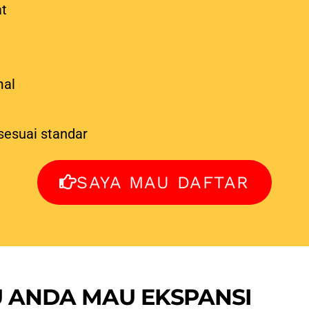
at
mal
sesuai standar
SAYA MAU DAFTAR
U ANDA MAU EKSPANSI