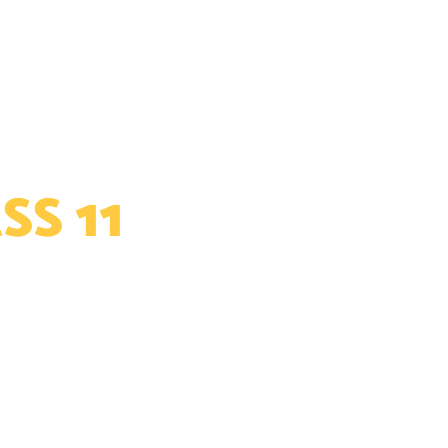
NI
S 11
 SUPPLY CHAIN