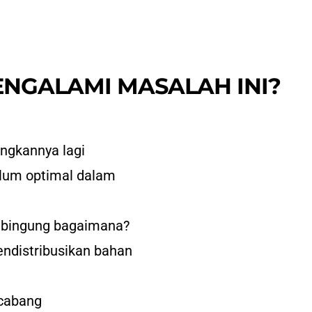
NGALAMI MASALAH INI?
ngkannya lagi
elum optimal dalam
pi bingung bagaimana?
endistribusikan bahan
 cabang