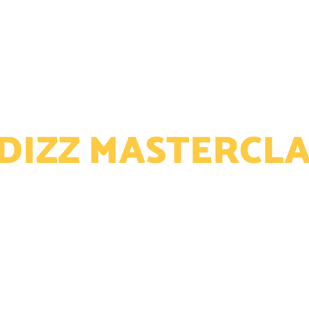
RATUSAN ORANG
ELAH MENGIKUTI WORKSHOP I
DIZZ MASTERCLAS
OPERASIONAL &
YANG EFEKTIF