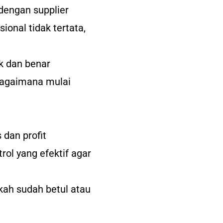
engan supplier
onal tidak tertata,
k dan benar
bagaimana mulai
dan profit
ol yang efektif agar
kah sudah betul atau