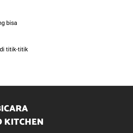
ng bisa
itik-titik
BICARA
 KITCHEN