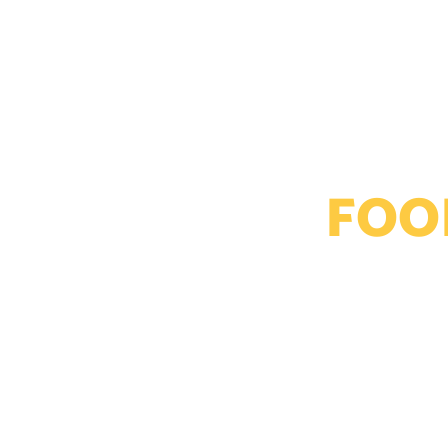
T
FOO
MENJALANKAN 