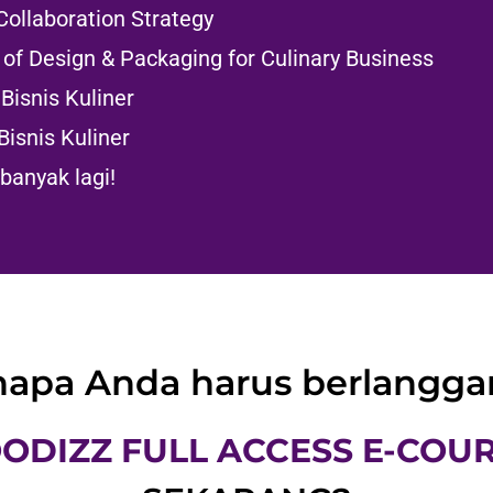
a naik menjadi 2.200.000 per tahun
atan besar untuk mendapatkan harga special hanya
ntuk Anda yang mendapatkan penawaran ini
da berlangganan maka ilmu dan kemampuan merek
di pesaing yang potensial
SAYA HARUS DAFTAR SEKARAN
KATA MEREKA YANG SUDAH