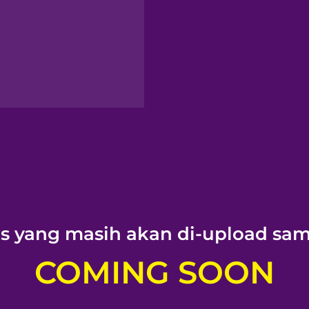
isnis Kuliner
banyak lagi!
apa Anda harus berlangg
ODIZZ FULL ACCESS E-COU
SEKARANG?