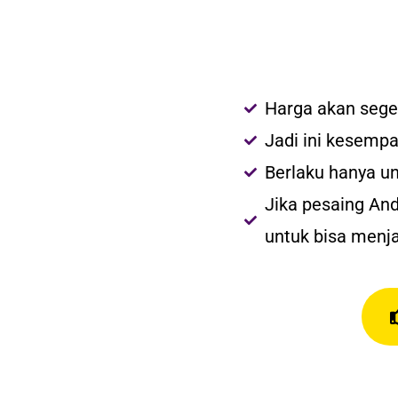
Jadi faham
kenapa start u
Mindset
kita dirubah ke arah yang
le
Sangat
me-refresh
kembali apa yang 