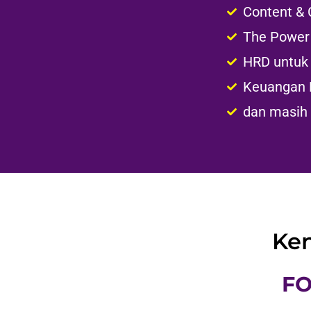
Harga akan seger
Jadi ini kesemp
Berlaku hanya u
Jika pesaing An
untuk bisa menja
APA 