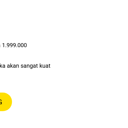
mengantisipasinya
–
Julian
berkompeten
di bidangnya. -Antonius
pengetahuan baru
untuk saya – Endang