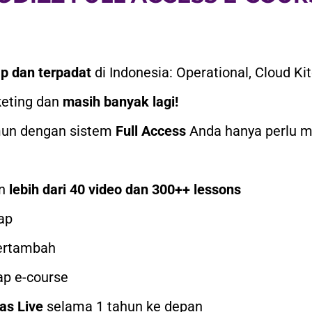
ap dan terpadat
di Indonesia: Operational, Cloud Ki
keting dan
masih banyak lagi!
un dengan sistem
Full Access
Anda hanya perlu 
n
lebih dari 40 video dan 300++ lessons
ap
ertambah
ap e-course
as Live
selama 1 tahun ke depan