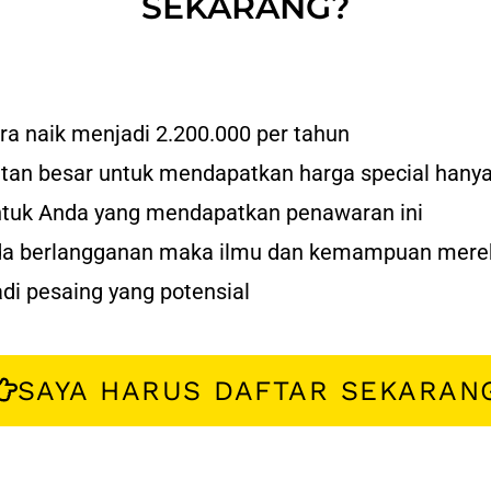
FOODIZZ ONLINE CLASS?
p sering gagal dan terpaksa tutup dan
gimana cara 
—
bih baik
dan
positif
dipandu oleh
narasumber
yang
—
pernah saya
pelajari
sekaligus memberikan banyak
—