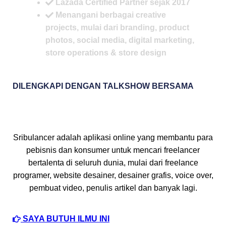
Lazada Certified Partner sejak 2017
Menangani berbagai creative
projects, mulai dari branding, product
photos, social media, digital marketing,
store operations & store design
DILENGKAPI DENGAN TALKSHOW BERSAMA
Sribulancer adalah aplikasi online yang
membantu para
pebisnis dan konsumer untuk mencari freelancer
bertalenta di seluruh dunia, mulai dari freelance
programer, website desainer, desainer grafis, voice over,
pembuat video, penulis artikel dan banyak lagi.
SAYA BUTUH ILMU INI