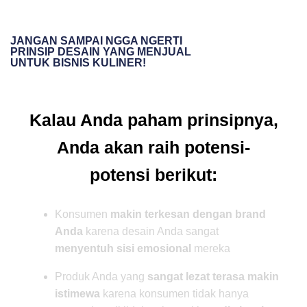
JANGAN SAMPAI NGGA NGERTI
PRINSIP DESAIN YANG MENJUAL
UNTUK BISNIS KULINER!
Kalau Anda paham prinsipnya,
Anda akan raih potensi-
potensi berikut:
Konsumen
makin terkesan dengan brand
Anda
karena desain Anda sangat
menyentuh sisi emosional
mereka
Produk Anda yang
sangat lezat terasa makin
istimewa
karena konsumen tidak hanya