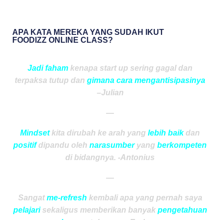
APA KATA MEREKA YANG SUDAH IKUT
FOODIZZ ONLINE CLASS?
Jadi faham
kenapa start up sering gagal dan
terpaksa tutup dan
gimana cara mengantisipasinya
–
Julian
—
Mindset
kita dirubah ke arah yang
lebih baik
dan
positif
dipandu oleh
narasumber
yang
berkompeten
di bidangnya. -Antonius
—
Sangat
me-refresh
kembali apa yang pernah saya
pelajari
sekaligus memberikan banyak
pengetahuan