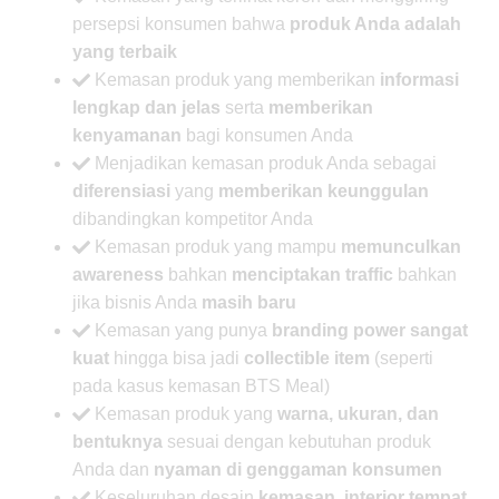
persepsi konsumen bahwa
produk Anda adalah
yang terbaik
Kemasan produk yang memberikan
informasi
lengkap dan jelas
serta
memberikan
kenyamanan
bagi konsumen Anda
Menjadikan kemasan produk Anda sebagai
diferensiasi
yang
memberikan keunggulan
dibandingkan kompetitor Anda
Kemasan produk yang mampu
memunculkan
awareness
bahkan
menciptakan traffic
bahkan
jika bisnis Anda
masih baru
Kemasan yang punya
branding power sangat
kuat
hingga bisa jadi
collectible item
(seperti
pada kasus kemasan BTS Meal)
Kemasan produk yang
warna, ukuran, dan
bentuknya
sesuai dengan kebutuhan produk
Anda dan
nyaman di genggaman konsumen
Keseluruhan desain
kemasan, interior tempat,