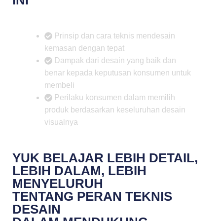
INI
Prinsip dan cara teknis mendesain
kemasan dengan tepat
Dampak dari desain yang baik dan
benar kepada keputusan konsumen untuk
membeli
Perilaku konsumen dalam memilih
produk berdasarkan keseluruhan desain
visualnya
YUK BELAJAR LEBIH DETAIL,
LEBIH DALAM, LEBIH
MENYELURUH
TENTANG PERAN TEKNIS
DESAIN