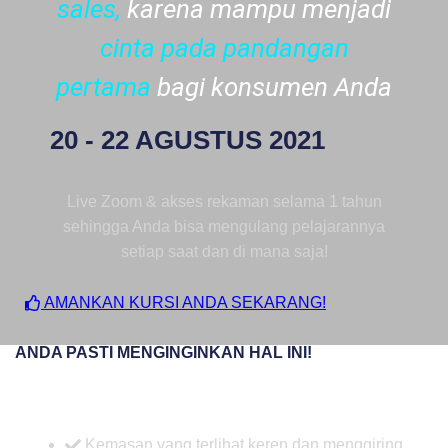
sales,
karena mampu menjadi
cinta pada pandangan
pertama
bagi konsumen Anda
20 - 22 AGUSTUS 2021
Live Zoom & akses rekaman selama 1 tahun
sehingga Anda bisa mengulang pelajarannya
setiap saat dan di mana saja!
AMANKAN KURSI ANDA SEKARANG!
ANDA PASTI MENGINGINKAN HAL INI!
Kemasan yang terlihat keren dan menggiring