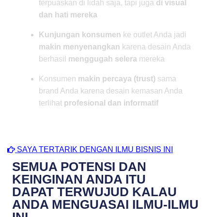
terpuaskan di lidah saja, tapi juga
di visual
dan hati mereka
Kunjungan konsumen
ke outlet Anda jadi
makin
menyenangkan
karena desain Anda
berhasil
menggugah selera
mereka
Konsumen
makin percaya (trust)
sama
brand Anda karena desain kemasan Anda
terlihat
profesional dan informatif
SAYA TERTARIK DENGAN ILMU BISNIS INI
SEMUA POTENSI DAN
KEINGINAN ANDA ITU
DAPAT TERWUJUD KALAU
ANDA MENGUASAI ILMU-ILMU