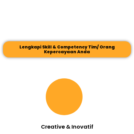
Sekeren apapun konsep cafe/ resto/ coffee shop Anda, seenak
apapun produknya, jika tidak ada yang tau, datang dan
kembali datang (Repeat), cuma masalah waktu bakal kosong
dan sepi!
Lengkapi Skill & Competency Tim/ Orang
Kepercayaan Anda
Creative & Inovatif