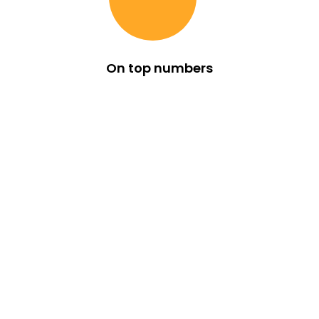
On top numbers
Ilmu yang terstruktur, detail dan disertai rangkaian sesi
praktek!
Offline!
Full 3 hari Di Bandung!!
13-15 Desember 2023
Dapatkan Promo Harga Early Bird
00
00
00
00
days
hours
minutes
seconds