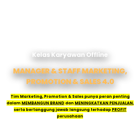
Kelas Karyawan Offline
MANAGER & STAFF MARKETING,
PROMOTION & SALES 4.0
Tim Marketing, Promotion & Sales punya peran penting
dalam
MEMBANGUN BRAND
dan
MENINGKATKAN PENJUALAN
,
serta bertanggung jawab langsung terhadap
PROFIT
perusahaan