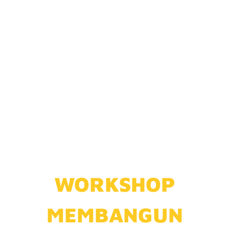
LEBIH DARI 1000
ORANG
TELAH MENGIKUTI
MODUL INI
WORKSHOP
MEMBANGUN