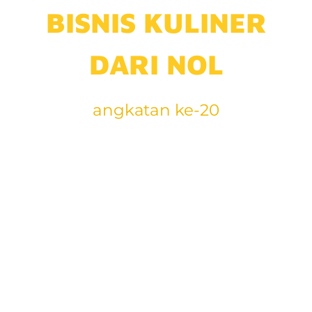
BISNIS KULINER
DARI NOL
angkatan ke-20
Jangan mulai atau
melanjutkan
bisnis kuliner
jika belum ikut