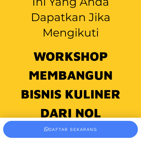
MEMBANGUN
BISNIS KULINER
DARI NOL
Ilmu real berdasarkan
pengalaman belasan
tahun berbisnis kuliner
DAFTAR SEKARANG
dari nol, bikin Anda ngga