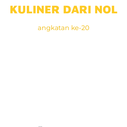
KULINER DARI NOL
angkatan ke-20
Jangan mulai atau
melanjutkan bisnis
kuliner
jika belum ikut
workshop offline ini!