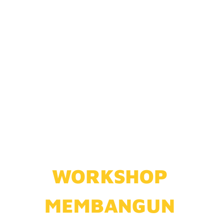
LEBIH DARI 1000
ORANG
TELAH MENGIKUTI
MODUL INI
WORKSHOP
MEMBANGUN