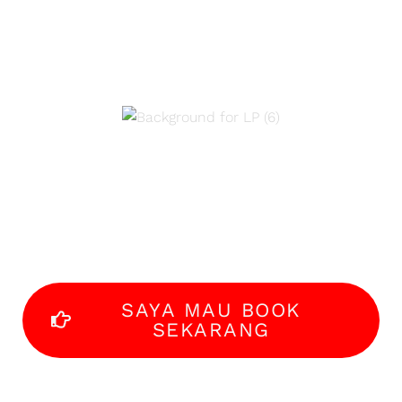
workshop offline
ini!
OFFLINE selama 4
hari!
SAYA MAU BOOK
SEKARANG