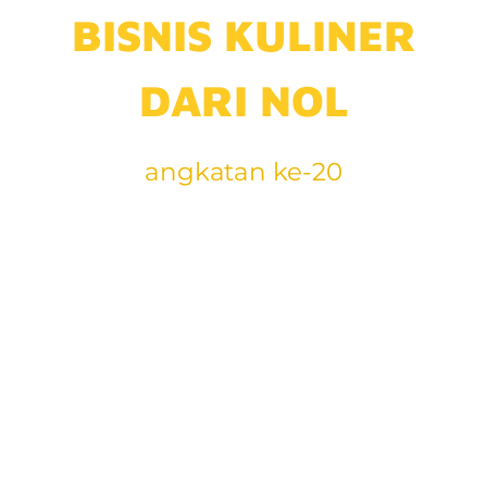
BISNIS KULINER
DARI NOL
angkatan ke-20
Jangan mulai atau
melanjutkan
bisnis kuliner
jika belum ikut