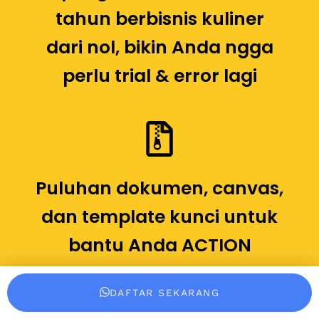
tahun berbisnis kuliner
dari nol, bikin Anda ngga
perlu trial & error lagi
Puluhan dokumen, canvas,
dan template kunci untuk
bantu Anda ACTION
berbisnis dengan rapi
DAFTAR SEKARANG
sejak awal