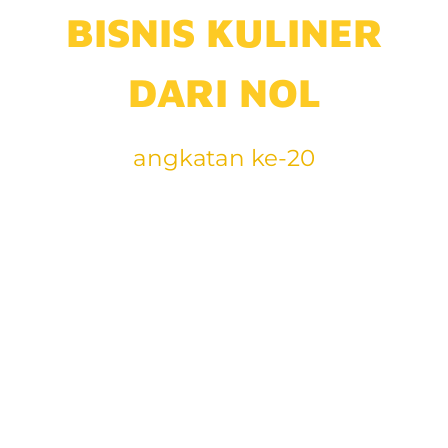
BISNIS KULINER
DARI NOL
angkatan ke-20
Jangan mulai atau
melanjutkan
bisnis kuliner
jika belum ikut