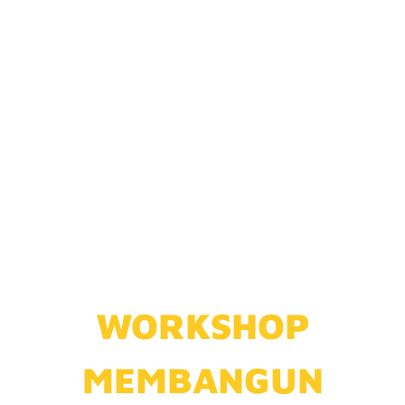
LEBIH DARI 1000
ORANG
TELAH MENGIKUTI
MODUL INI
WORKSHOP
MEMBANGUN