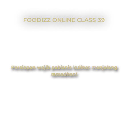
FOODIZZ ONLINE CLASS 39
20 Tips Meningkatkan
Penjualan Bulan Ramadhan
dan Lebaran
Persiapan wajib pebisnis kuliner menjelang
ramadhan!
Live!
16 Maret 2023
19.00-22.00 WIB